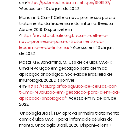
em<
https://pubmed.ncbi.nlm.nih.gov/31011197/
>Acesso em 13 de jan. de 2022.
Mancini, N. Car-T Cell é a nova promessa para o 
tratamento da leucemia e do linfoma. Revista 
Abrale, 2019. Disponível em 
<
https://revista.abrale.org.br/car-t-cell-e-a-
nova-promessa-para-o-tratamento-da-
leucemia-e-do-linfoma/
 > Acesso em 13 de jan. 
de 2022.
Mazzi, M & Bonamino, M.  Uso de células CAR-T: 
uma revolução em gestação para além da 
aplicação oncológica. Sociedade Brasileira de 
Imunologia, 2021. Disponível 
em<
https://sbi.org.br/sblogi/uso-de-celulas-car-
t-uma-revolucao-em-gestacao-para-alem-da-
aplicacao-oncologica/
> Acesso em 13 de jan. de 
2022.
 Oncologia Brasil. FDA aprova primeiro tratamento 
com células CAR-T para linfoma de células do 
manto. Oncologia Brasil, 2020. Disponível em < 