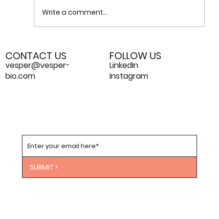
Write a comment...
Regenerar para curar: o potencial da
CONTACT US
FOLLOW US
terapia regenerativa
vesper@vesper-
LinkedIn
bio.com
Instagram
SUBMIT >