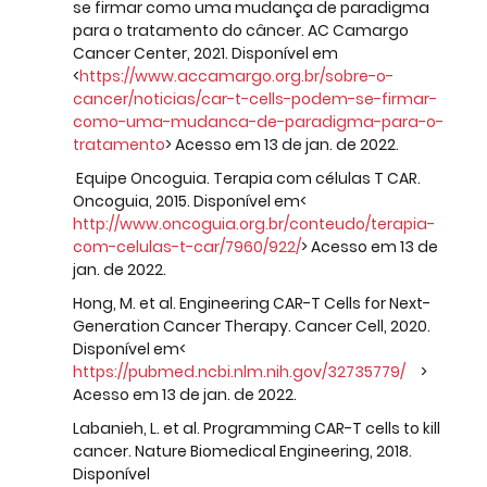
se firmar como uma mudança de paradigma 
para o tratamento do câncer. AC Camargo 
Cancer Center, 2021. Disponível em 
<
https://www.accamargo.org.br/sobre-o-
cancer/noticias/car-t-cells-podem-se-firmar-
como-uma-mudanca-de-paradigma-para-o-
tratamento
> Acesso em 13 de jan. de 2022.
 Equipe Oncoguia. Terapia com células T CAR. 
Oncoguia, 2015. Disponível em<
http://www.oncoguia.org.br/conteudo/terapia-
com-celulas-t-car/7960/922/
> Acesso em 13 de 
jan. de 2022.
Hong, M. et al. Engineering CAR-T Cells for Next-
Generation Cancer Therapy. Cancer Cell, 2020. 
Disponível em<
https://pubmed.ncbi.nlm.nih.gov/32735779/
 	> 
Acesso em 13 de jan. de 2022.
Labanieh, L. et al. Programming CAR-T cells to kill 
cancer. Nature Biomedical Engineering, 2018. 
Disponível 