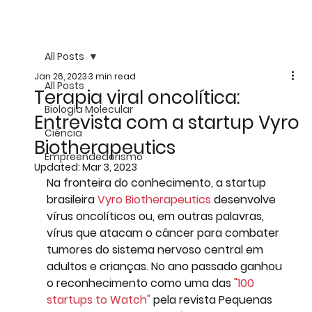
All Posts
Jan 26, 2023
3 min read
All Posts
Terapia viral oncolítica:
Biologia Molecular
Entrevista com a startup Vyro
Ciência
Biotherapeutics
Empreendedorismo
Updated:
Mar 3, 2023
Na fronteira do conhecimento, a startup 
brasileira 
Vyro Biotherapeutics
 desenvolve 
vírus oncolíticos ou, em outras palavras, 
vírus que atacam o câncer para combater 
tumores do sistema nervoso central em 
adultos e crianças. No ano passado ganhou 
o reconhecimento como uma das 
"100 
startups to Watch"
 pela revista Pequenas 