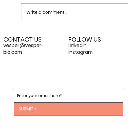
Write a comment...
Como a Biologia Sintética moldará o
CONTACT US
FOLLOW US
futuro
vesper@vesper-
LinkedIn
bio.com
Instagram
SUBMIT >